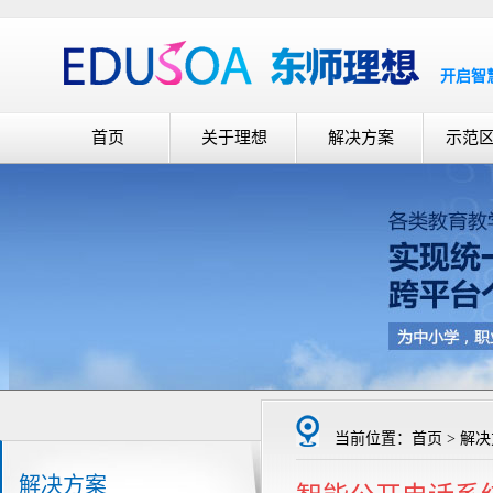
开启智
首页
关于理想
解决方案
示范
当前位置：首页 > 解决
解决方案