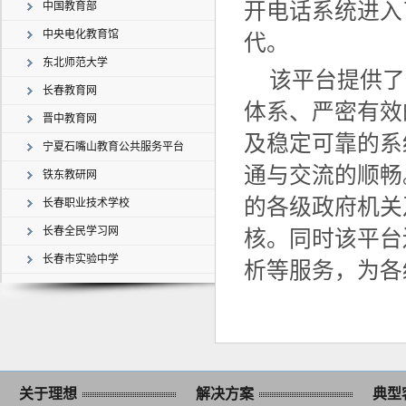
开电话系统进入
中国教育部
中央电化教育馆
代。
东北师范大学
该平台提供了
长春教育网
体系、严密有效
晋中教育网
及稳定可靠的系
宁夏石嘴山教育公共服务平台
通与交流的顺畅
铁东教研网
的各级政府机关
长春职业技术学校
长春全民学习网
核。同时该平台
长春市实验中学
析等服务，为各
关于理想
解决方案
典型